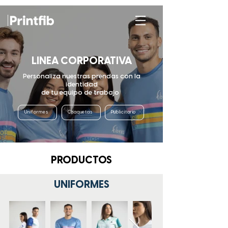
LINEA CORPORATIVA
Personaliza nuestras prendas con la
identidad
de tu equipo de trabajo
Uniformes
Chaquetas
Publicitario
PRODUCTOS
UNIFORMES