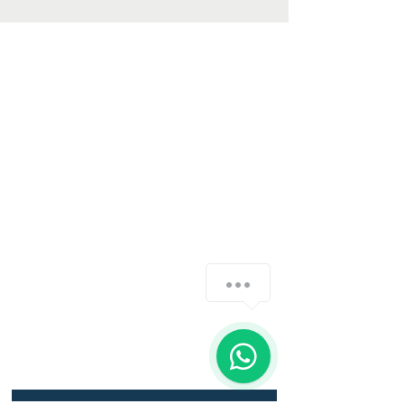
SIGAMOS CRECIENDO JUNTOS
0414 4333665
Printfib
Ventas@printfib.com
¿Cómo podemos ayudarte?
Calle 97, Centro Empresarial Palmi II
Oficina 6. Zona Industrial Castillito.
1
Valencia, Venezuela.