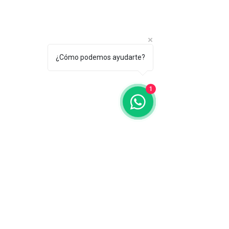
0414 4333665
¿Cómo podemos ayudarte?
Printfib
1
Ventas@printfib.com
Calle 97, Centro Empresarial Palmi II
Oficina 6. Zona Industrial Castillito.
Valencia, Venezuela.
¿Cómo te podemos
ayudar?
Nombre