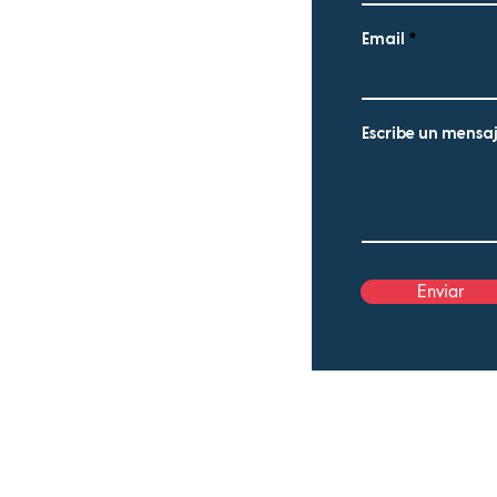
Email
Escribe un mensa
sarial Palmi II
al Castillito.
Enviar