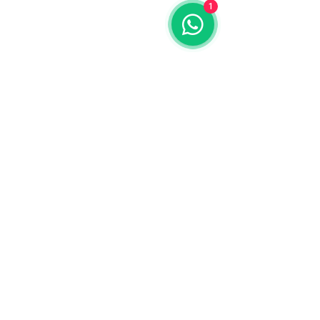
1
Calle 97, Centro Empresarial Palmi II
Oficina 6. Zona Industrial Castillito.
Valencia, Venezuela.
¿Cómo te podemos
ayudar?
Nombre
Apellido
Email
Escribe un mensaje